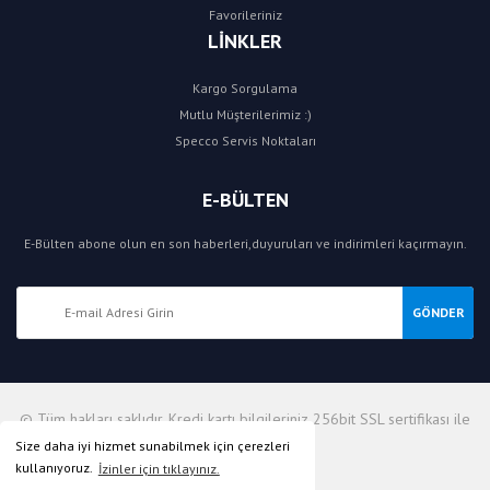
Favorileriniz
LİNKLER
Kargo Sorgulama
Mutlu Müşterilerimiz :)
Specco Servis Noktaları
E-BÜLTEN
E-Bülten abone olun en son haberleri,duyuruları ve indirimleri kaçırmayın.
GÖNDER
© Tüm hakları saklıdır. Kredi kartı bilgileriniz 256bit SSL sertifikası ile
korunmaktadır.
Size daha iyi hizmet sunabilmek için çerezleri
kullanıyoruz.
İzinler için tıklayınız.