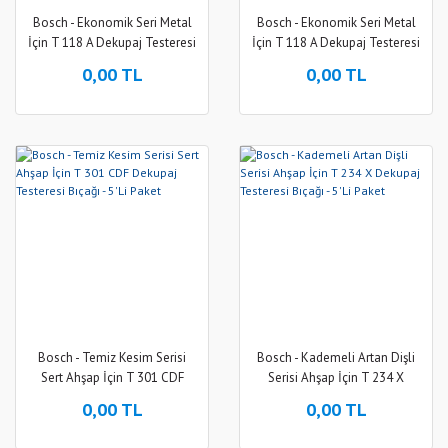
Bosch - Ekonomik Seri Metal
Bosch - Ekonomik Seri Metal
İçin T 118 A Dekupaj Testeresi
İçin T 118 A Dekupaj Testeresi
Bıçağı - 100'Lü Paket
Bıçağı - 5'Li Paket
0,00 TL
0,00 TL
Bosch - Temiz Kesim Serisi
Bosch - Kademeli Artan Dişli
Sert Ahşap İçin T 301 CDF
Serisi Ahşap İçin T 234 X
Dekupaj Testeresi Bıçağı - 5'Li
Dekupaj Testeresi Bıçağı - 5'Li
0,00 TL
0,00 TL
Paket
Paket