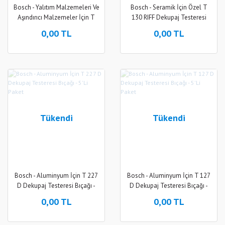
Bosch - Yalıtım Malzemeleri Ve
Bosch - Seramik İçin Özel T
Aşındırıcı Malzemeler İçin T
130 RIFF Dekupaj Testeresi
313 AW Dekupaj Testeresi
Bıçağı - 3'Lü Paket
0,00 TL
0,00 TL
Bıçağı - 3'Lü Paket
Tükendi
Tükendi
Bosch - Aluminyum İçin T 227
Bosch - Aluminyum İçin T 127
D Dekupaj Testeresi Bıçağı -
D Dekupaj Testeresi Bıçağı -
5'Li Paket
5'Li Paket
0,00 TL
0,00 TL