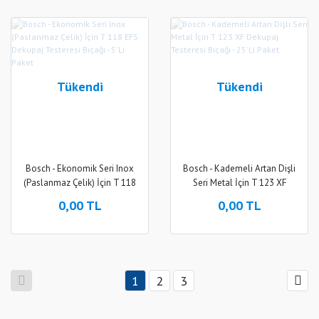
Tükendi
Tükendi
Bosch - Ekonomik Seri Inox
Bosch - Kademeli Artan Dişli
(Paslanmaz Çelik) İçin T 118
Seri Metal İçin T 123 XF
EFS Dekupaj Testeresi Bıçağı -
Dekupaj Testeresi Bıçağı - 25'Li
0,00 TL
0,00 TL
5'Li Paket
Paket
1
2
3