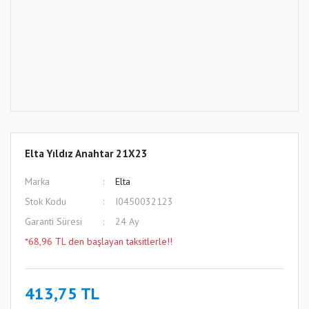
Elta Yıldız Anahtar 21X23
Marka
Elta
Stok Kodu
I0450032123
Garanti Süresi
24 Ay
*68,96 TL den başlayan taksitlerle!!
413,75 TL