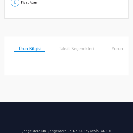
Fiyat Alarmı
Ürün Bilgisi
Taksit Seçenekleri
Yorumlar
Bu ürüne ilk yorumu siz yapın!
Yorum Yaz
Çengeldere Mh. Çengeldere Cd. No:24 Beykoz/İSTANBUL