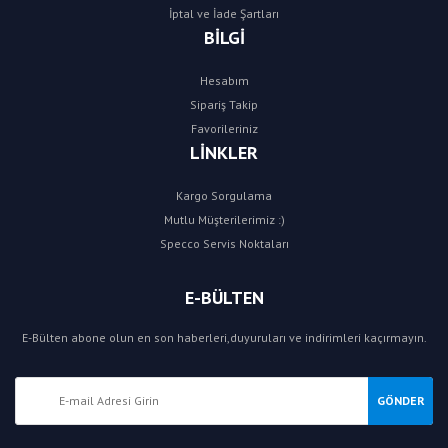
İptal ve İade Şartları
BİLGİ
Hesabım
Sipariş Takip
Favorileriniz
LİNKLER
Kargo Sorgulama
Mutlu Müşterilerimiz :)
Specco Servis Noktaları
E-BÜLTEN
E-Bülten abone olun en son haberleri,duyuruları ve indirimleri kaçırmayın.
GÖNDER