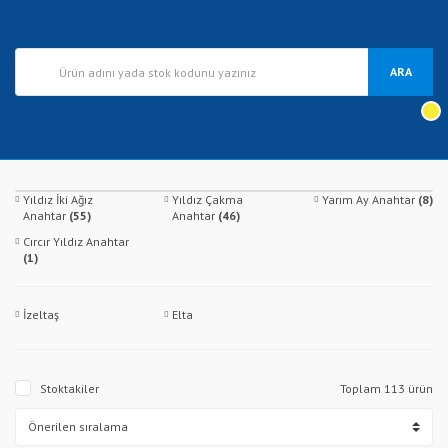
ARA
Yıldız İki Ağız
Yıldız Çakma
Yarım Ay Anahtar
(8)
Anahtar
(55)
Anahtar
(46)
Cırcır Yıldız Anahtar
(1)
İzeltaş
Elta
Stoktakiler
Toplam 113 ürün