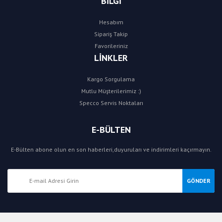
BİLGİ
Hesabım
Sipariş Takip
Favorileriniz
LİNKLER
Kargo Sorgulama
Mutlu Müşterilerimiz :)
Specco Servis Noktaları
E-BÜLTEN
E-Bülten abone olun en son haberleri,duyuruları ve indirimleri kaçırmayın.
GÖNDER