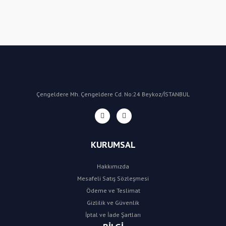
Bu ürüne ilk yorumu siz yapın!
Yorum Yaz
Çengeldere Mh. Çengeldere Cd. No:24 Beykoz/İSTANBUL
KURUMSAL
Hakkımızda
Mesafeli Satış Sözleşmesi
Ödeme ve Teslimat
Gizlilik ve Güvenlik
İptal ve İade Şartları