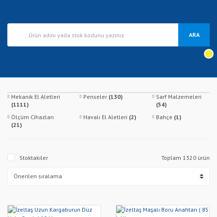
ARA
Mekanik El Aletleri
Penseler
(130)
Sarf Malzemeleri
(1111)
(54)
Ölçüm Cihazları
Havalı El Aletleri
(2)
Bahçe
(1)
(21)
Stoktakiler
Toplam 1320 ürün