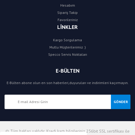
Hesabım
Sipariş Takip
Favorileriniz
LİNKLER
Kargo Sorgulama
Mutlu Müşterilerimiz :)
Specco Servis Noktaları
E-BÜLTEN
E-Bülten abone olun en son haberleri,duyuruları ve indirimleri kaçırmayın.
GÖNDER
© Tüm hakları saklıdır. Kredi kartı bilgileriniz 256bit SSL sertifikası ile