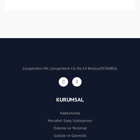
Bu ürüne ilk yorumu siz yapın!
Yorum Yaz
Çengeldere Mh. Çengeldere Cd. No:24 Beykoz/İSTANBUL
KURUMSAL
Hakkımızda
Mesafeli Satış Sözleşmesi
Ödeme ve Teslimat
Gizlilik ve Güvenlik