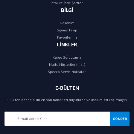
İptal ve İade Şartları
BİLGİ
Hesabım
Sipariş Takip
Favorileriniz
LİNKLER
Kargo Sorgulama
Mutlu Müşterilerimiz :)
Specco Servis Noktaları
E-BÜLTEN
E-Bülten abone olun en son haberleri,duyuruları ve indirimleri kaçırmayın.
GÖNDER