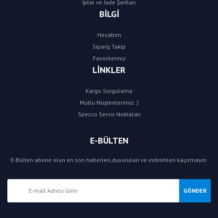
İptal ve İade Şartları
BİLGİ
Hesabım
Sipariş Takip
Favorileriniz
LİNKLER
Kargo Sorgulama
Mutlu Müşterilerimiz :)
Specco Servis Noktaları
E-BÜLTEN
E-Bülten abone olun en son haberleri,duyuruları ve indirimleri kaçırmayın.
GÖNDER