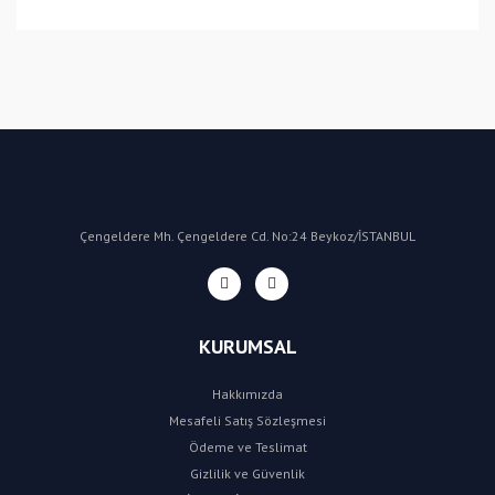
Bu ürüne ilk yorumu siz yapın!
Yorum Yaz
Çengeldere Mh. Çengeldere Cd. No:24 Beykoz/İSTANBUL
KURUMSAL
Hakkımızda
Mesafeli Satış Sözleşmesi
Ödeme ve Teslimat
Gizlilik ve Güvenlik