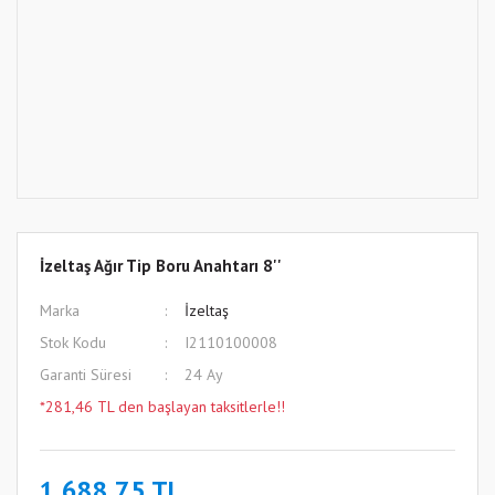
İzeltaş Ağır Tip Boru Anahtarı 8''
Marka
İzeltaş
Stok Kodu
I2110100008
Garanti Süresi
24 Ay
*281,46 TL den başlayan taksitlerle!!
1.688,75 TL