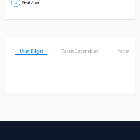
Fiyat Alarmı
Ürün Bilgisi
Taksit Seçenekleri
Yorumlar
Bu ürüne ilk yorumu siz yapın!
Yorum Yaz