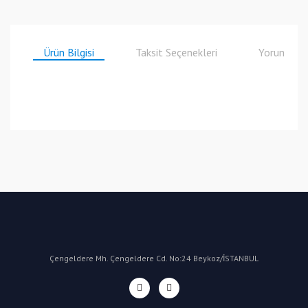
Ürün Bilgisi
Taksit Seçenekleri
Yorumlar
Bu ürüne ilk yorumu siz yapın!
Yorum Yaz
Çengeldere Mh. Çengeldere Cd. No:24 Beykoz/İSTANBUL