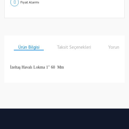
Fiyat Alarmı
Ürün Bilgisi
Taksit Seçenekleri
Yorumlar
İzeltaş Havalı Lokma 1'' 60 Mm
Bu ürüne ilk yorumu siz yapın!
Yorum Yaz