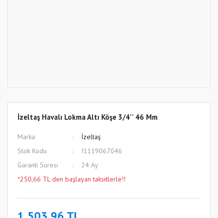
İzeltaş Havalı Lokma Altı Köşe 3/4'' 46 Mm
Marka
İzeltaş
Stok Kodu
I1119067046
Garanti Süresi
24 Ay
*250,66 TL den başlayan taksitlerle!!
1.503,96 TL