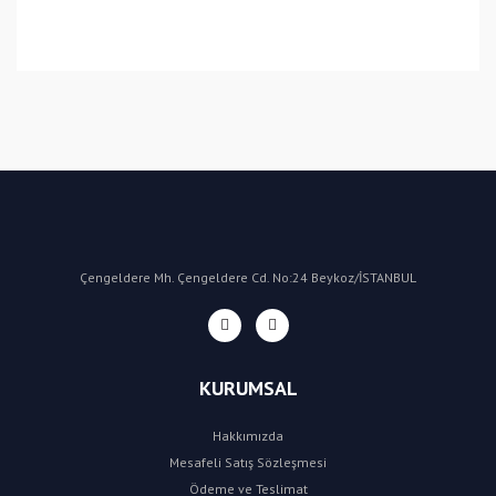
Bu ürüne ilk yorumu siz yapın!
Yorum Yaz
Çengeldere Mh. Çengeldere Cd. No:24 Beykoz/İSTANBUL
KURUMSAL
Hakkımızda
Mesafeli Satış Sözleşmesi
Ödeme ve Teslimat