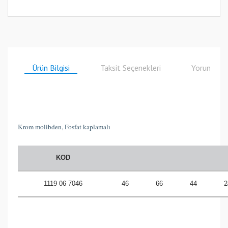
Ürün Bilgisi
Taksit Seçenekleri
Yorumlar
Krom molibden, Fosfat kaplamalı
KOD
1119 06 7046
46
66
44
2