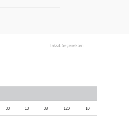
Taksit Seçenekleri
30
13
38
120
10