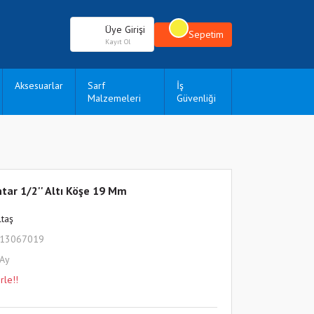
Üye Girişi
Sepetim
Kayıt Ol
Aksesuarlar
Sarf
İş
Malzemeleri
Güvenliği
tar 1/2'' Altı Köşe 19 Mm
ltaş
113067019
 Ay
rle!!