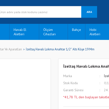
ARA
Havalı El
Ölçüm
Bahçe
Hobi
Aletleri
Cihazları
Aletleri
ar Ve Aparatları
İzeltaş Havalı Lokma Anahtar 1/2'' Altı Köşe 19 Mm
İzeltaş Havalı Lokma Anah
Marka
İze
Stok Kodu
I1
Garanti Süresi
24
*41,78 TL den başlayan taksitle