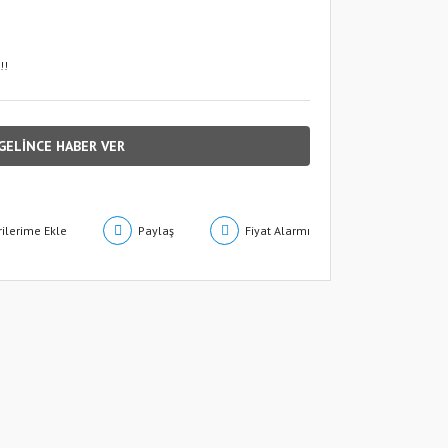
!!
GELİNCE HABER VER
Paylaş
Fiyat Alarmı