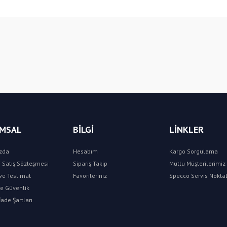
Bu ürüne ilk yorumu siz yapın!
Yorum Yaz
MSAL
BİLGİ
LİNKLER
zda
Hesabım
Kargo Sorgulama
 Satış Sözleşmesi
Sipariş Takip
Mutlu Müşterilerimiz 
e Teslimat
Favorileriniz
Specco Servis Noktal
 ve Güvenlik
İade Şartları