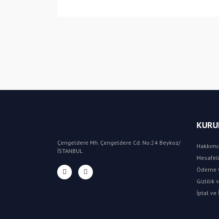
KURU
Çengeldere Mh. Çengeldere Cd. No:24 Beykoz/
Hakkımı
İSTANBUL
Mesafeli
Ödeme v
Gizlilik
İptal ve 