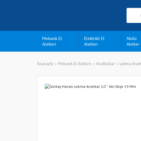
Mekanik El
Elektrikli El
Akülü
Aletleri
Aletleri
Aletler
Anasayfa
Mekanik El Aletleri
Anahtarlar
Lokma Anaht