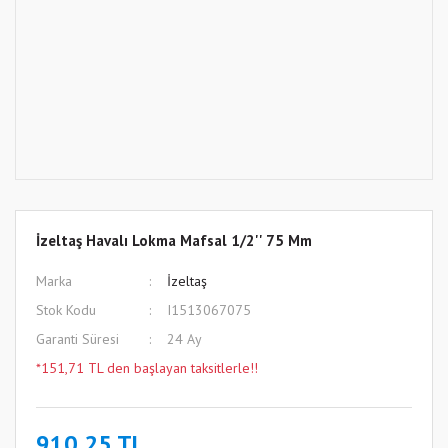
İzeltaş Havalı Lokma Mafsal 1/2'' 75 Mm
Marka
İzeltaş
Stok Kodu
I1513067075
Garanti Süresi
24 Ay
*151,71 TL den başlayan taksitlerle!!
910,25 TL