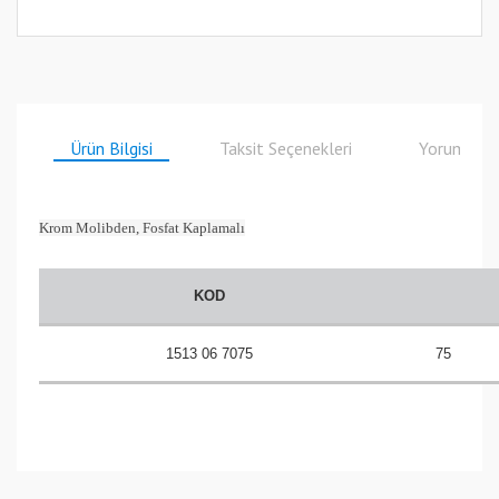
Ürün Bilgisi
Taksit Seçenekleri
Yorumlar
Krom Molibden, Fosfat Kaplamalı
KOD
1513 06 7075
75
Bu ürüne ilk yorumu siz yapın!