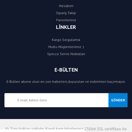
Hesabım
Sipariş Takip
Favorileriniz
LİNKLER
Kargo Sorgulama
Mutlu Müşterilerimiz :)
Specco Servis Noktaları
E-BÜLTEN
E-Bülten abone olun en son haberleri,duyuruları ve indirimleri kaçırmayın.
GÖNDER
© Tüm hakları saklıdır. Kredi kartı bilgileriniz 256bit SSL sertifikası ile