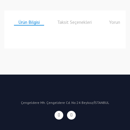
Ürün Bilgisi
Taksit Seçenekleri
Yorumlar
Bu ürüne ilk yorumu siz yapın!
Yorum Yaz
Çengeldere Mh. Çengeldere Cd. No:24 Beykoz/İSTANBUL