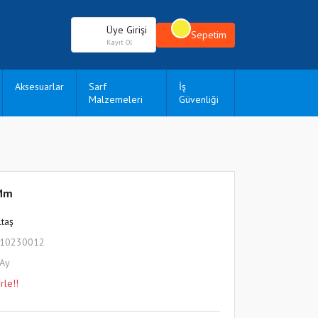
Üye Girişi
Sepetim
Kayıt Ol
Aksesuarlar
Sarf
İş
Malzemeleri
Güvenliği
 Mm
ltaş
010230012
 Ay
rle!!