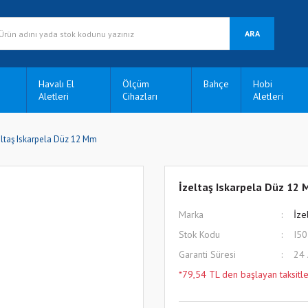
ARA
Havalı El
Ölçüm
Bahçe
Hobi
Aletleri
Cihazları
Aletleri
eltaş Iskarpela Düz 12 Mm
İzeltaş Iskarpela Düz 12
Marka
İze
Stok Kodu
I5
Garanti Süresi
24
*79,54 TL den başlayan taksitle