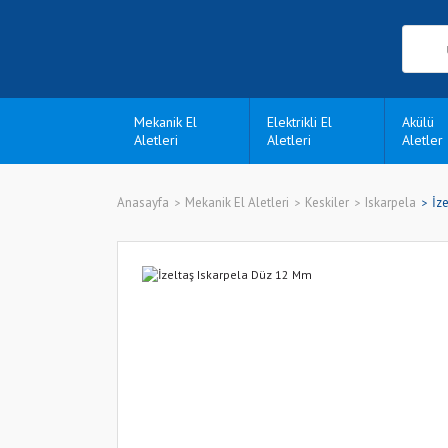
Mekanik El
Elektrikli El
Akülü
Aletleri
Aletleri
Aletler
Anasayfa
Mekanik El Aletleri
Keskiler
Iskarpela
İz