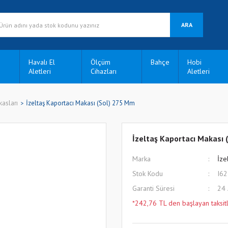
ARA
Havalı El
Ölçüm
Bahçe
Hobi
Aletleri
Cihazları
Aletleri
asları
İzeltaş Kaportacı Makası (Sol) 275 Mm
İzeltaş Kaportacı Makası 
Marka
İze
Stok Kodu
I6
Garanti Süresi
24
*242,76 TL den başlayan taksitl