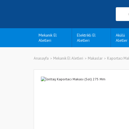
Mekanik El
Elektrikli El
Akülü
Aletleri
Aletleri
Aletler
Anasayfa
Mekanik El Aletleri
Makaslar
Kaportacı Mak