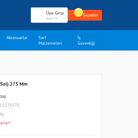
Üye Girişi
Sepetim
Kayıt Ol
Aksesuarlar
Sarf
İş
Malzemeleri
Güvenliği
(Sol) 275 Mm
ltaş
211270275
 Ay
erle!!