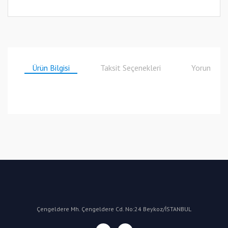
Ürün Bilgisi
Taksit Seçenekleri
Yorumlar
Bu ürüne ilk yorumu siz yapın!
Yorum Yaz
Çengeldere Mh. Çengeldere Cd. No:24 Beykoz/İSTANBUL