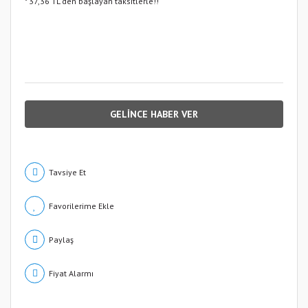
* 37,36 TL den başlayan taksitlerle!!
GELİNCE HABER VER
Tavsiye Et
Paylaş
Fiyat Alarmı