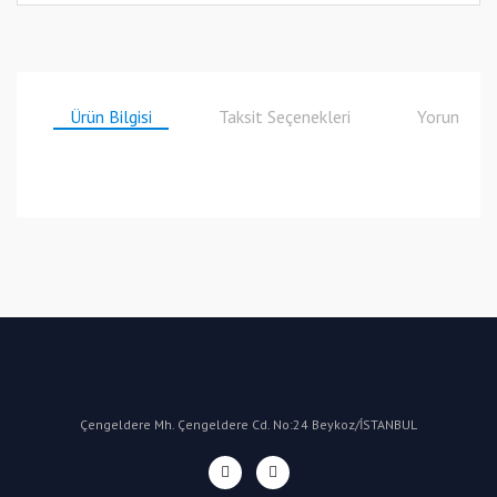
Ürün Bilgisi
Taksit Seçenekleri
Yorumlar
Bu ürüne ilk yorumu siz yapın!
Yorum Yaz
Çengeldere Mh. Çengeldere Cd. No:24 Beykoz/İSTANBUL