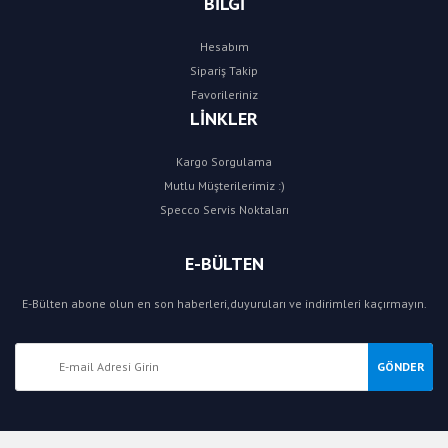
BİLGİ
Hesabım
Sipariş Takip
Favorileriniz
LİNKLER
Kargo Sorgulama
Mutlu Müşterilerimiz :)
Specco Servis Noktaları
E-BÜLTEN
E-Bülten abone olun en son haberleri,duyuruları ve indirimleri kaçırmayın.
GÖNDER