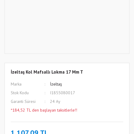
İzeltaş Kol Mafsallı Lokma 17 Mm T
Marka
İzeltaş
Stok Kodu
I1855080017
Garanti Süresi
24 Ay
*184,52 TL den başlayan taksitlerle!!
1.107,09 TL