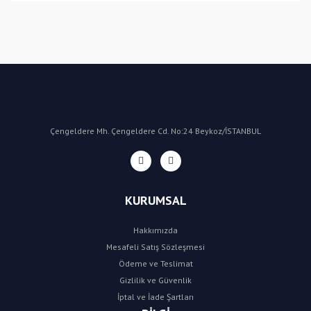
Bu ürüne ilk yorumu siz yapın!
Yorum Yaz
Çengeldere Mh. Çengeldere Cd. No:24 Beykoz/İSTANBUL
KURUMSAL
Hakkımızda
Mesafeli Satış Sözleşmesi
Ödeme ve Teslimat
Gizlilik ve Güvenlik
İptal ve İade Şartları