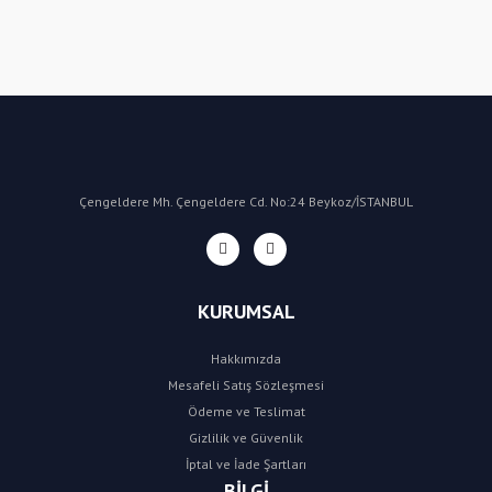
Bu ürüne ilk yorumu siz yapın!
Yorum Yaz
Çengeldere Mh. Çengeldere Cd. No:24 Beykoz/İSTANBUL
KURUMSAL
Hakkımızda
Mesafeli Satış Sözleşmesi
Ödeme ve Teslimat
Gizlilik ve Güvenlik
İptal ve İade Şartları
BİLGİ