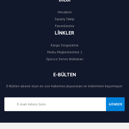
Hesabım
Sipariş Takip
Favorileriniz
LİNKLER
Kargo Sorgulama
Mutlu Müşterilerimiz :)
Specco Servis Noktaları
E-BÜLTEN
E-Bülten abone olun en son haberleri,duyuruları ve indirimleri kaçırmayın.
GÖNDER