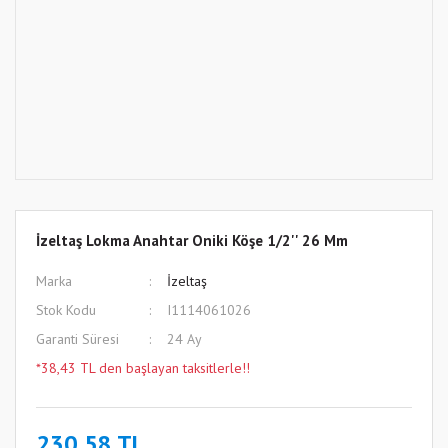
İzeltaş Lokma Anahtar Oniki Köşe 1/2'' 26 Mm
Marka
İzeltaş
Stok Kodu
I1114061026
Garanti Süresi
24 Ay
*38,43 TL den başlayan taksitlerle!!
230,58 TL