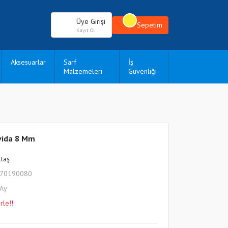
Üye Girişi
Sepetim
Kayıt Ol
Aksesuarlar
Sarf
İş
Malzemeleri
Güvenliği
vida 8 Mm
ltaş
770190080
 Ay
rle!!