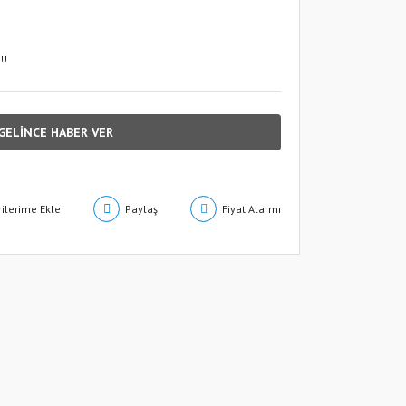
!!
GELİNCE HABER VER
Paylaş
Fiyat Alarmı