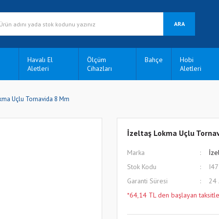
ARA
Havalı El
Ölçüm
Bahçe
Hobi
Aletleri
Cihazları
Aletleri
okma Uçlu Tornavida 8 Mm
İzeltaş Lokma Uçlu Torna
Marka
İze
Stok Kodu
I4
Garanti Süresi
24
*64,14 TL den başlayan taksitle