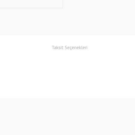
Taksit Seçenekleri
Bu ürüne ilk yorumu siz yapın!
Yorum Yaz