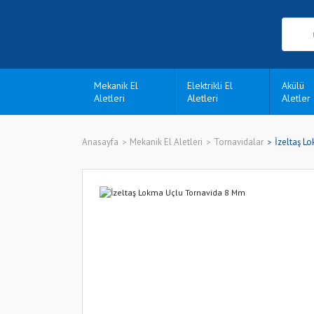
Mekanik El
Elektrikli El
Akülü
Aletleri
Aletleri
Aletler
Anasayfa
Mekanik El Aletleri
Tornavidalar
İzeltaş L