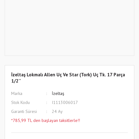
İzeltaş Lokmalı Allen Uç Ve Star (Tork) Uç Tk. 17 Parça
1/2''
Marka
İzeltaş
Stok Kodu
I1113006017
Garanti Süresi
24 Ay
*785,99 TL den başlayan taksitlerle!!