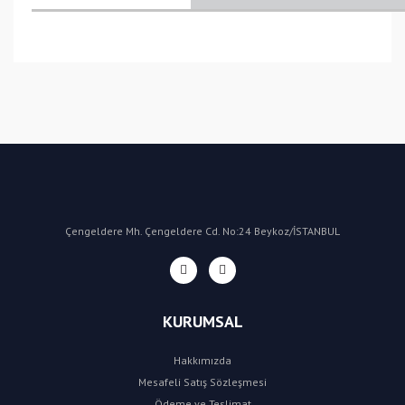
Bu ürüne ilk yorumu siz yapın!
Yorum Yaz
Çengeldere Mh. Çengeldere Cd. No:24 Beykoz/İSTANBUL
KURUMSAL
Hakkımızda
Mesafeli Satış Sözleşmesi
Ödeme ve Teslimat