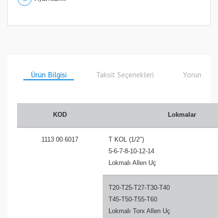
Ürün Bilgisi
Taksit Seçenekleri
Yorumlar
KOD
Lokmalar
1113 00 6017
T KOL (1/2″)
5-6-7-8-10-12-14
Lokmalı Allen Uç
T20-T25-T27-T30-T40
T45-T50-T55-T60
Lokmalı Torx Allen Uç