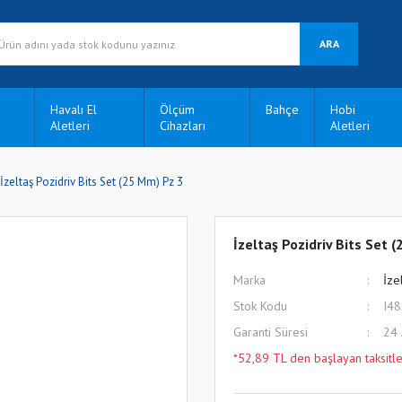
ARA
Havalı El
Ölçüm
Bahçe
Hobi
Aletleri
Cihazları
Aletleri
İzeltaş Pozidriv Bits Set (25 Mm) Pz 3
İzeltaş Pozidriv Bits Set 
Marka
İze
Stok Kodu
I4
Garanti Süresi
24
*52,89 TL den başlayan taksitle