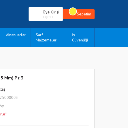
Üye Girişi
Sepetim
Kayıt Ol
Aksesuarlar
Sarf
İş
Malzemeleri
Güvenliği
(25 Mm) Pz 3
ltaş
825000003
 Ay
rle!!