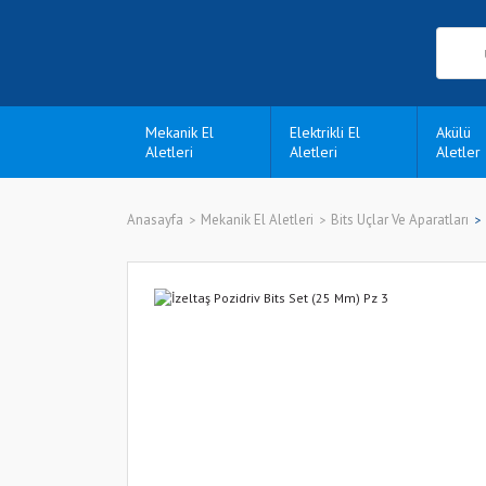
Mekanik El
Elektrikli El
Akülü
Aletleri
Aletleri
Aletler
Anasayfa
Mekanik El Aletleri
Bits Uçlar Ve Aparatları