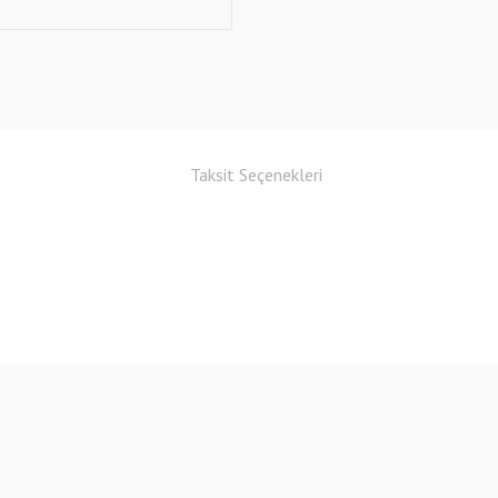
Taksit Seçenekleri
Bu ürüne ilk yorumu siz yapın!
Yorum Yaz