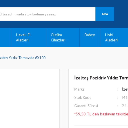
ARA
Havalı El
Ölçüm
Bahçe
Hobi
Aletleri
Cihazları
Aletleri
zidriv Yıldız Tornavida 6X100
İzeltaş Pozidriv Yıldız To
Marka
İze
Stok Kodu
I4
Garanti Süresi
24
*39,50 TL den başlayan taksitle