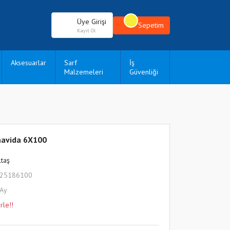
Üye Girişi
Sepetim
Kayıt Ol
Aksesuarlar
Sarf
İş
Malzemeleri
Güvenliği
rnavida 6X100
ltaş
325186100
 Ay
rle!!