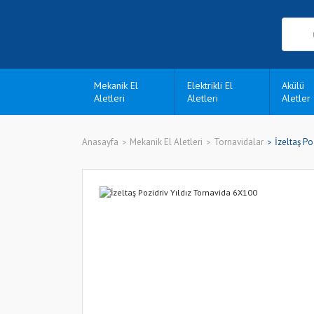
Mekanik El
Elektrikli El
Akülü
Aletleri
Aletleri
Aletler
Anasayfa
Mekanik El Aletleri
Tornavidalar
İzeltaş Po