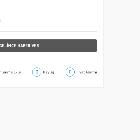
!!
GELİNCE HABER VER
Paylaş
Fiyat Alarmı