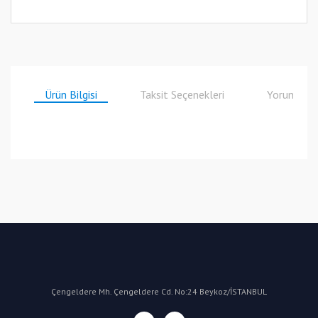
Ürün Bilgisi
Taksit Seçenekleri
Yorumlar
Bu ürüne ilk yorumu siz yapın!
Yorum Yaz
Çengeldere Mh. Çengeldere Cd. No:24 Beykoz/İSTANBUL