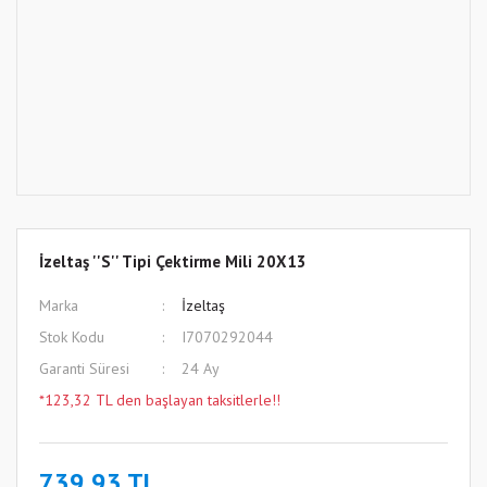
İzeltaş ''S'' Tipi Çektirme Mili 20X13
Marka
İzeltaş
Stok Kodu
I7070292044
Garanti Süresi
24 Ay
*123,32 TL den başlayan taksitlerle!!
739,93 TL