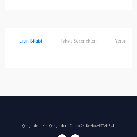
Ürün Bilgisi
Taksit Seçenekleri
Yorumlar
Bu ürüne ilk yorumu siz yapın!
Yorum Yaz
Çengeldere Mh. Çengeldere Cd. No:24 Beykoz/İSTANBUL