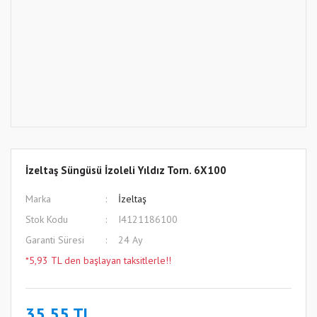
İzeltaş Süngüsü İzoleli Yıldız Torn. 6X100
Marka
İzeltaş
Stok Kodu
I4121186100
Garanti Süresi
24 Ay
*5,93 TL den başlayan taksitlerle!!
35,55 TL