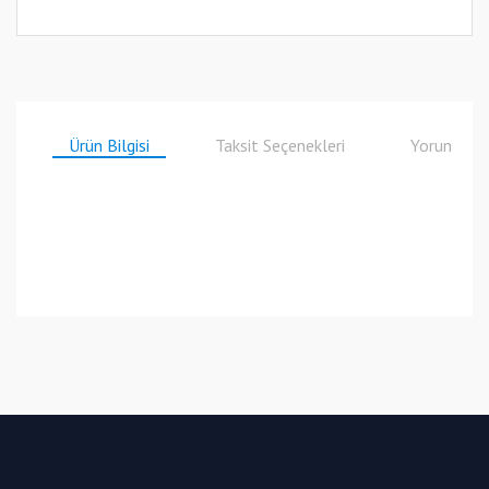
Ürün Bilgisi
Taksit Seçenekleri
Yorumlar
Bu ürüne ilk yorumu siz yapın!
Yorum Yaz