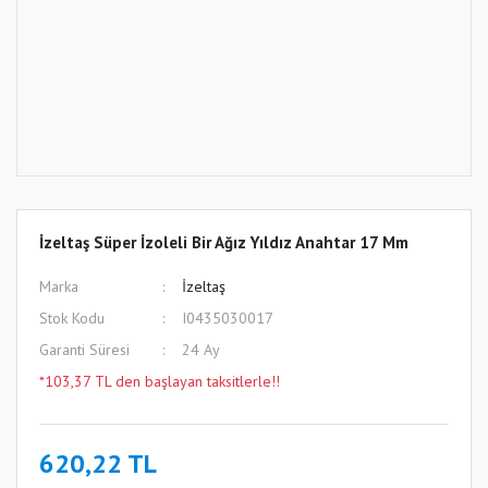
İzeltaş Süper İzoleli Bir Ağız Yıldız Anahtar 17 Mm
Marka
İzeltaş
Stok Kodu
I0435030017
Garanti Süresi
24 Ay
*103,37 TL den başlayan taksitlerle!!
620,22 TL