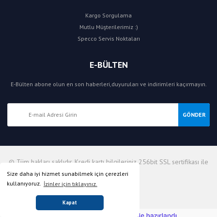
Kargo Sorgulama
Mutlu Müşterilerimiz :)
Specco Servis Noktaları
E-BÜLTEN
E-Bülten abone olun en son haberleri,duyuruları ve indirimleri kaçırmayın.
GÖNDER
© Tüm hakları saklıdır. Kredi kartı bilgileriniz 256bit SSL sertifikası ile
korunmaktadır.
Size daha iyi hizmet sunabilmek için çerezleri
kullanıyoruz.
İzinler için tıklayınız.
Kapat
ile
ideasoft
e-