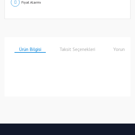
Fiyat Alarmı
Ürün Bilgisi
Taksit Seçenekleri
Yorumlar
Bu ürüne ilk yorumu siz yapın!
Yorum Yaz