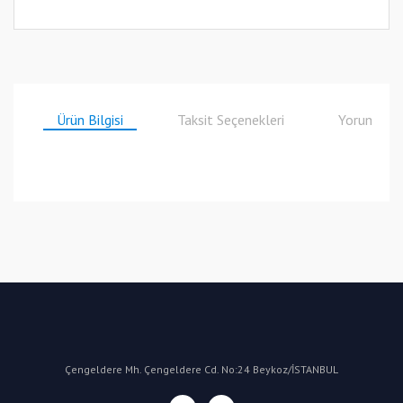
Ürün Bilgisi
Taksit Seçenekleri
Yorumlar
Bu ürüne ilk yorumu siz yapın!
Yorum Yaz
Çengeldere Mh. Çengeldere Cd. No:24 Beykoz/İSTANBUL