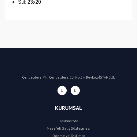
Stil: 23x20
Bu ürüne ilk yorumu siz yapın!
Yorum Yaz
Çengeldere Mh. Çengeldere Cd. No:24 Beykoz/İSTANBUL
KURUMSAL
Hakkımızda
Mesafeli Satış Sözleşmesi
Ödeme ve Teslimat