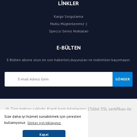
LİNKLER
Kargo Sorgulama
Mutlu Müşterilerimiz :)
Specco Servis Noktaları
E-BÜLTEN
E-Bülten abone olun en son haberleri,duyuruları ve indirimleri kaçırmayın.
GÖNDER
© Tüm hakları saklıdır. Kredi kartı bilgileriniz 256bit SSL sertifikası ile
korunmaktadır.
Size daha iyi hizmet sunabilmek için çerezleri
kullanıyoruz.
İzinler için tıklayınız.
Kapat