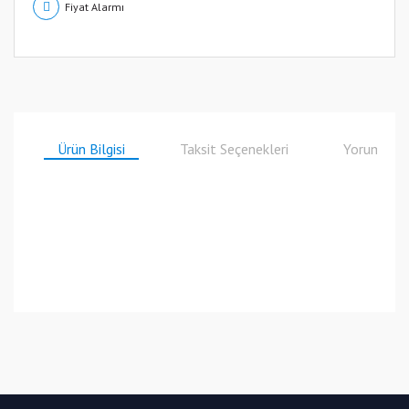
Fiyat Alarmı
Ürün Bilgisi
Taksit Seçenekleri
Yorumlar
Bu ürüne ilk yorumu siz yapın!
Yorum Yaz