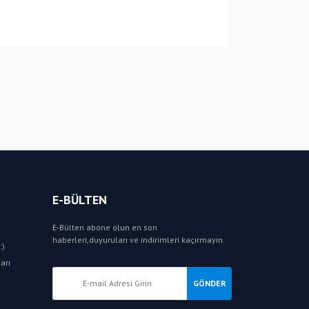
E-BÜLTEN
E-Bülten abone olun en son
haberleri,duyuruları ve indirimleri kaçırmayın.
:)
arı
GÖNDER