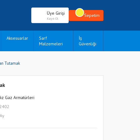
Üye Girişi
Sepetim
Kayıt Ol
Aksesuarlar
Sarf
İş
Malzemeleri
Güvenliği
pan Tutamak
mak
dız Gaz Armatürleri
L2402
 Ay