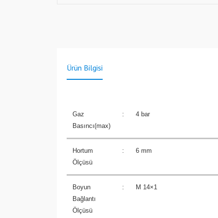
Ürün Bilgisi
Gaz
:
4 bar
Basıncı(max)
Hortum
:
6 mm
Ölçüsü
Boyun
:
M 14×1
Bağlantı
Ölçüsü