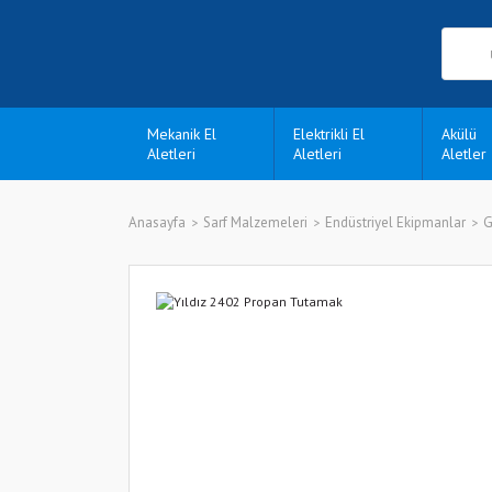
Mekanik El
Elektrikli El
Akülü
Aletleri
Aletleri
Aletler
Anasayfa
Sarf Malzemeleri
Endüstriyel Ekipmanlar
G