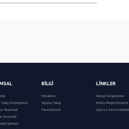
Bu ürüne ilk yorumu siz yapın!
Yorum Yaz
MSAL
BİLGİ
LİNKLER
zda
Hesabım
Kargo Sorgulama
 Satış Sözleşmesi
Sipariş Takip
Mutlu Müşterilerimiz 
e Teslimat
Favorileriniz
Specco Servis Noktal
 ve Güvenlik
İade Şartları