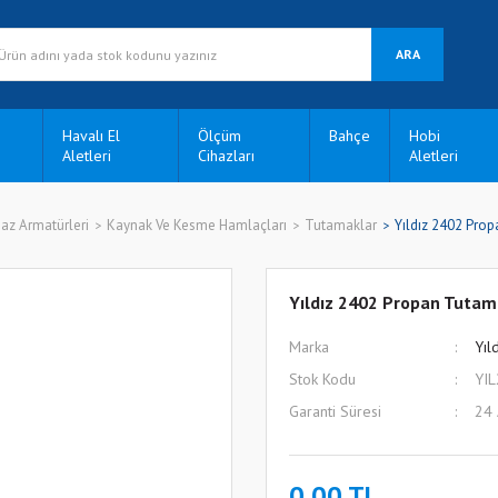
ARA
Havalı El
Ölçüm
Bahçe
Hobi
Aletleri
Cihazları
Aletleri
az Armatürleri
Kaynak Ve Kesme Hamlaçları
Tutamaklar
Yıldız 2402 Pro
Yıldız 2402 Propan Tuta
Marka
Yıl
Stok Kodu
YI
Garanti Süresi
24
0,00 TL