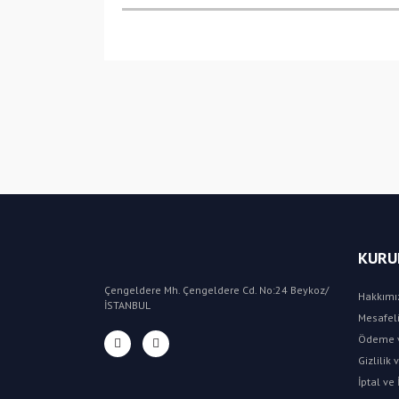
KURU
Çengeldere Mh. Çengeldere Cd. No:24 Beykoz/
Hakkımı
İSTANBUL
Mesafeli
Ödeme v
Gizlilik
İptal ve 