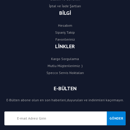
İptal ve İade Şartları
BİLGİ
Hesabım
Sipariş Takip
Favorileriniz
LİNKLER
Kargo Sorgulama
Mutlu Müşterilerimiz :)
Specco Servis Noktaları
E-BÜLTEN
E-Bülten abone olun en son haberleri,duyuruları ve indirimleri kaçırmayın.
GÖNDER