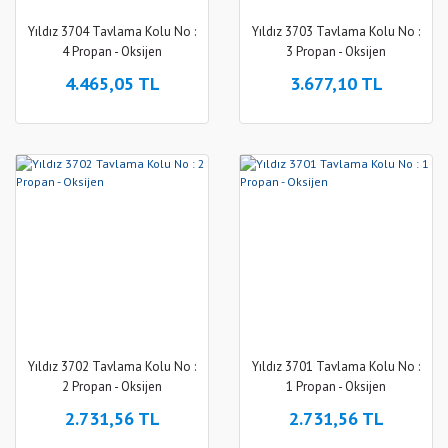
Akülü Tilki Kuyruğu
Yıldız 3704 Tavlama Kolu No :
Yıldız 3703 Tavlama Kolu No :
Testereler
4 Propan - Oksijen
3 Propan - Oksijen
4.465,05 TL
3.677,10 TL
Akülü Tutkal
Tabancaları
Akülü Üfleyiciler
Akülü Zımba
Makineleri
Akülü Zımparalar
Akülü/Şarjlı
Süpürgeler
Kalıpçı Taşlama
Makineleri
Yıldız 3702 Tavlama Kolu No :
Yıldız 3701 Tavlama Kolu No :
2 Propan - Oksijen
1 Propan - Oksijen
Planya Makineleri
2.731,56 TL
2.731,56 TL