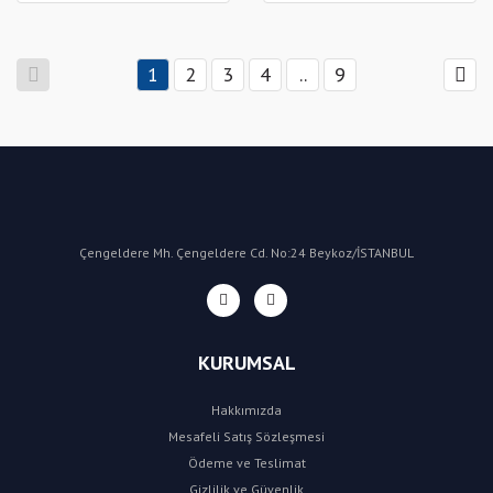
1
2
3
4
..
9
Çengeldere Mh. Çengeldere Cd. No:24 Beykoz/İSTANBUL
KURUMSAL
Hakkımızda
Mesafeli Satış Sözleşmesi
Ödeme ve Teslimat
Gizlilik ve Güvenlik