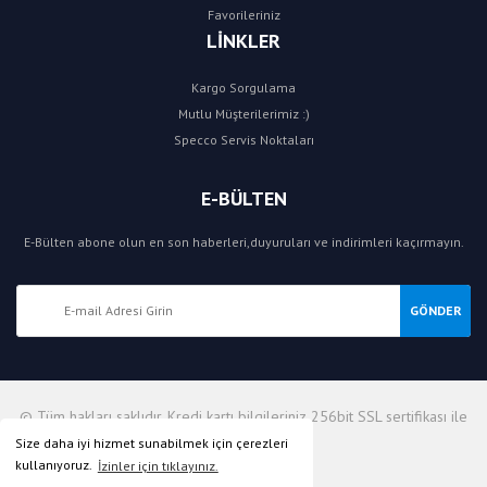
Favorileriniz
LİNKLER
Kargo Sorgulama
Mutlu Müşterilerimiz :)
Specco Servis Noktaları
E-BÜLTEN
E-Bülten abone olun en son haberleri,duyuruları ve indirimleri kaçırmayın.
GÖNDER
© Tüm hakları saklıdır. Kredi kartı bilgileriniz 256bit SSL sertifikası ile
korunmaktadır.
Size daha iyi hizmet sunabilmek için çerezleri
kullanıyoruz.
İzinler için tıklayınız.