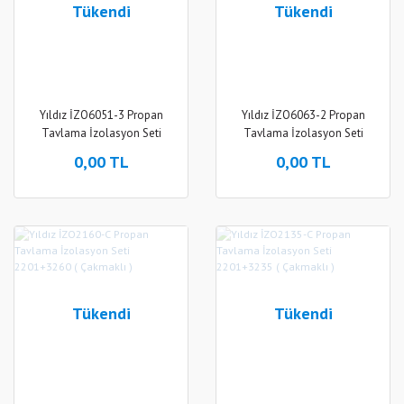
Tükendi
Tükendi
Yıldız İZO6051-3 Propan
Yıldız İZO6063-2 Propan
Tavlama İzolasyon Seti
Tavlama İzolasyon Seti
2201+3060+3003+30900+3
2201+3060+3002+30900+2
0,00 TL
0,00 TL
Ad.3351
Ad.3363
Tükendi
Tükendi