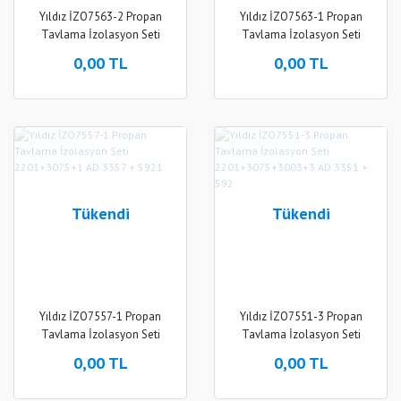
Yıldız İZO7563-2 Propan
Yıldız İZO7563-1 Propan
Tavlama İzolasyon Seti
Tavlama İzolasyon Seti
2201+3075+3002+2 AD.3363
2201+3075+1 AD.3363 + 5921
0,00 TL
0,00 TL
+ 592
Tükendi
Tükendi
Yıldız İZO7557-1 Propan
Yıldız İZO7551-3 Propan
Tavlama İzolasyon Seti
Tavlama İzolasyon Seti
2201+3075+1 AD.3357 + 5921
2201+3075+3003+3 AD.3351
0,00 TL
0,00 TL
+ 592