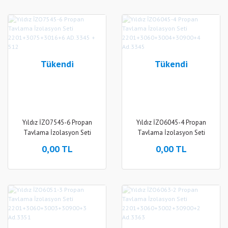
Tükendi
Tükendi
Yıldız İZO7545-6 Propan
Yıldız İZO6045-4 Propan
Tavlama İzolasyon Seti
Tavlama İzolasyon Seti
2201+3075+3016+6 AD.3345
2201+3060+3004+30900+4
0,00 TL
0,00 TL
+ 512
Ad.3345