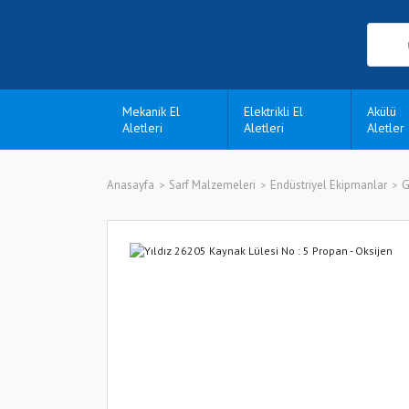
Mekanik El
Elektrikli El
Akülü
Aletleri
Aletleri
Aletler
Anasayfa
Sarf Malzemeleri
Endüstriyel Ekipmanlar
G