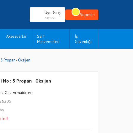
Üye Girişi
Sepetim
Kayıt Ol
Aksesuarlar
Sarf
İş
Malzemeleri
Güvenliği
 5 Propan - Oksijen
 No : 5 Propan - Oksijen
dız Gaz Armatürleri
L26205
 Ay
rle!!