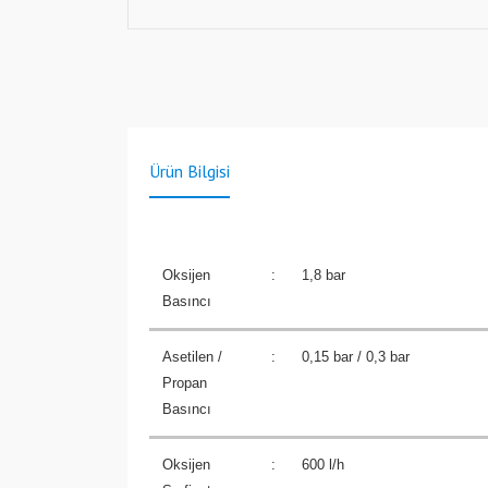
Ürün Bilgisi
Oksijen
:
1,8 bar
Basıncı
Asetilen /
:
0,15 bar / 0,3 bar
Propan
Basıncı
Oksijen
:
600 l/h