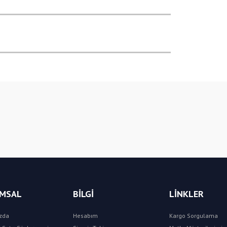
Bu ürüne ilk yorumu siz yapın!
Yorum Yaz
MSAL
BİLGİ
LİNKLER
zda
Hesabım
Kargo Sorgulama