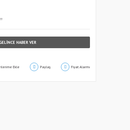
!!
GELİNCE HABER VER
Paylaş
Fiyat Alarmı