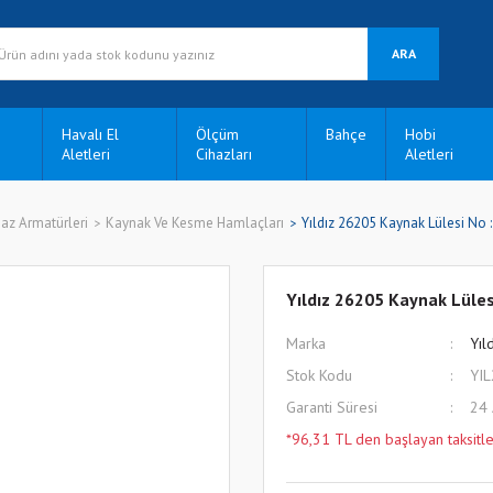
ARA
Havalı El
Ölçüm
Bahçe
Hobi
Aletleri
Cihazları
Aletleri
az Armatürleri
Kaynak Ve Kesme Hamlaçları
Yıldız 26205 Kaynak Lülesi No :
Yıldız 26205 Kaynak Lülesi
Marka
Yıl
Stok Kodu
YI
Garanti Süresi
24
*96,31 TL den başlayan taksitle