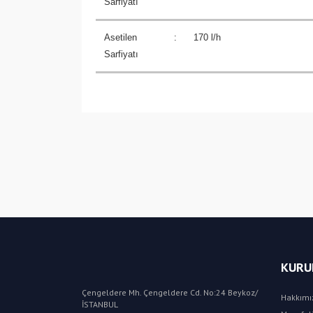
Sarfiyatı
Asetilen
:
170 l/h
Sarfiyatı
KURU
Çengeldere Mh. Çengeldere Cd. No:24 Beykoz/
Hakkımı
İSTANBUL