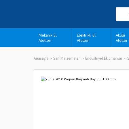
Mekanik El
Elektrikli El
Akülü
Aletleri
Aletleri
Aletler
Anasayfa
Sarf Malzemeleri
Endüstriyel Ekipmanlar
G