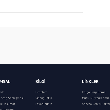
Bu ürüne ilk yorumu siz yapın!
Yorum Yaz
MSAL
BİLGİ
LİNKLER
zda
Hesabım
Kargo Sorgulama
 Satış Sözleşmesi
Sipariş Takip
Mutlu Müşterilerimiz 
e Teslimat
Favorileriniz
Specco Servis Noktal
 ve Güvenlik