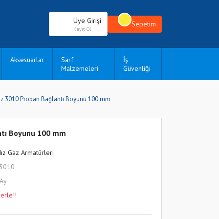
Üye Girişi
Sepetim
Kayıt Ol
Aksesuarlar
Sarf
İş
Malzemeleri
Güvenliği
dız 3010 Propan Bağlantı Boyunu 100 mm
antı Boyunu 100 mm
dız Gaz Armatürleri
L3010
 Ay
erle!!