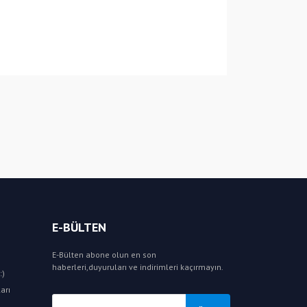
E-BÜLTEN
E-Bülten abone olun en son
haberleri,duyuruları ve indirimleri kaçırmayın.
:)
arı