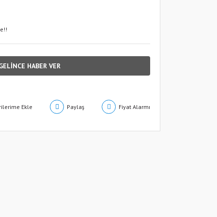
e!!
GELİNCE HABER VER
Paylaş
Fiyat Alarmı