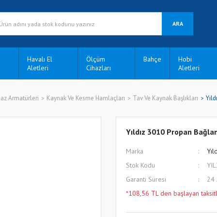
ARA
Havalı El
Ölçüm
Bahçe
Hobi
Aletleri
Cihazları
Aletleri
az Armatürleri
Kaynak Ve Kesme Hamlaçları
Tav Ve Kaynak Başlıkları
Yıl
Yıldız 3010 Propan Bağl
Marka
Yıl
Stok Kodu
YI
Garanti Süresi
24
*108,56 TL den başlayan taksitl