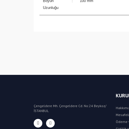
Boyun
:
100 mm
Uzunluğu
KURU
Çengeldere Mh. Çengeldere Cd. No:24 Beykoz/
Hakkımı
İSTANBUL
Mesafeli
Ödeme v
Gizlilik