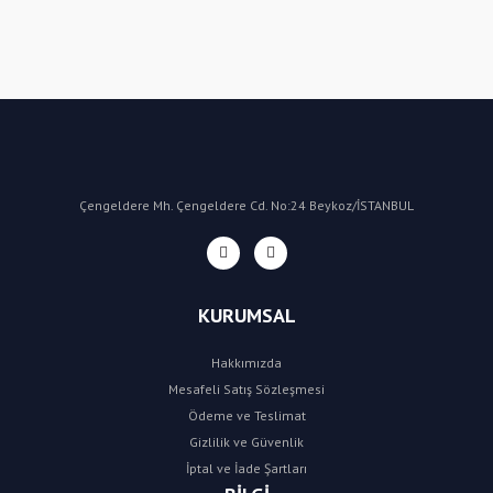
Bu ürüne ilk yorumu siz yapın!
Yorum Yaz
Çengeldere Mh. Çengeldere Cd. No:24 Beykoz/İSTANBUL
KURUMSAL
Hakkımızda
Mesafeli Satış Sözleşmesi
Ödeme ve Teslimat
Gizlilik ve Güvenlik
İptal ve İade Şartları