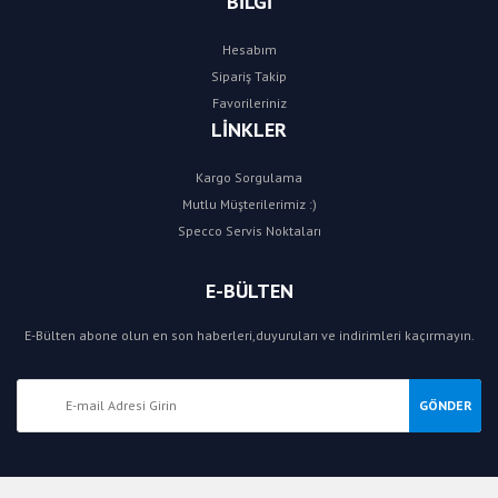
BİLGİ
Hesabım
Sipariş Takip
Favorileriniz
LİNKLER
Kargo Sorgulama
Mutlu Müşterilerimiz :)
Specco Servis Noktaları
E-BÜLTEN
E-Bülten abone olun en son haberleri,duyuruları ve indirimleri kaçırmayın.
GÖNDER