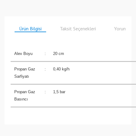
Ürün Bilgisi
Taksit Seçenekleri
Yorumlar
Alev Boyu
:
20 cm
Propan Gaz
:
0,40 kg/h
Sarfiyatı
Propan Gaz
:
1,5 bar
Basıncı
Bu ürüne ilk yorumu siz yapın!