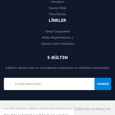
Hesabım
Sipariş Takip
Favorileriniz
LİNKLER
Kargo Sorgulama
Mutlu Müşterilerimiz :)
Specco Servis Noktaları
E-BÜLTEN
E-Bülten abone olun en son haberleri,duyuruları ve indirimleri kaçırmayın.
GÖNDER
© Tüm hakları saklıdır. Kredi kartı bilgileriniz 256bit SSL sertifikası ile