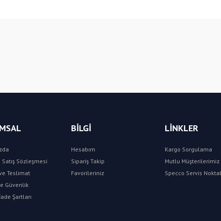
Bu ürüne ilk yorumu siz yapın!
Yorum Yaz
MSAL
BİLGİ
LİNKLER
zda
Hesabım
Kargo Sorgulama
 Satış Sözleşmesi
Sipariş Takip
Mutlu Müşterilerimiz 
e Teslimat
Favorileriniz
Specco Servis Noktal
 ve Güvenlik
İade Şartları