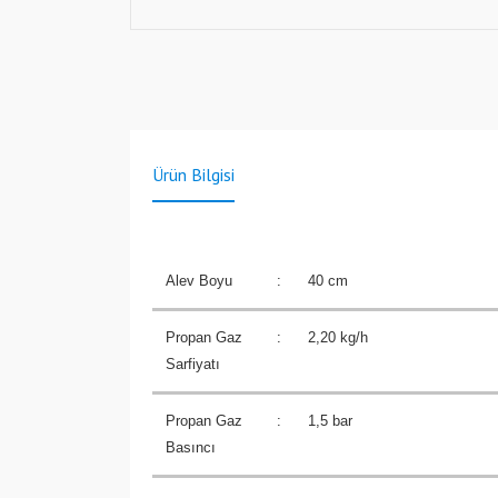
Ürün Bilgisi
Alev Boyu
:
40 cm
Propan Gaz
:
2,20 kg/h
Sarfiyatı
Propan Gaz
:
1,5 bar
Basıncı