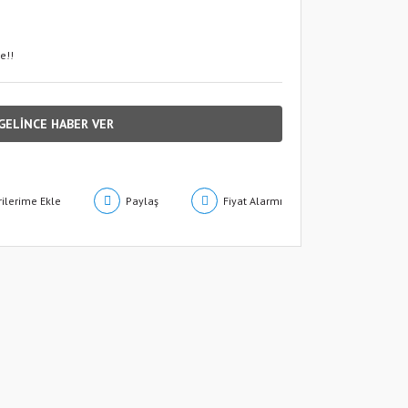
e!!
GELİNCE HABER VER
Paylaş
Fiyat Alarmı