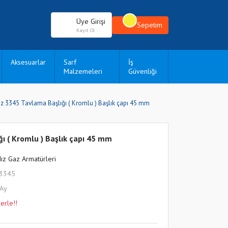
Üye Girişi
Sepetim
Kayıt Ol
Aksesuarlar
Sarf
İş
Malzemeleri
Güvenliği
ız 3345 Tavlama Başlığı ( Kromlu ) Başlık çapı 45 mm
ğı ( Kromlu ) Başlık çapı 45 mm
dız Gaz Armatürleri
L3345
 Ay
erle!!