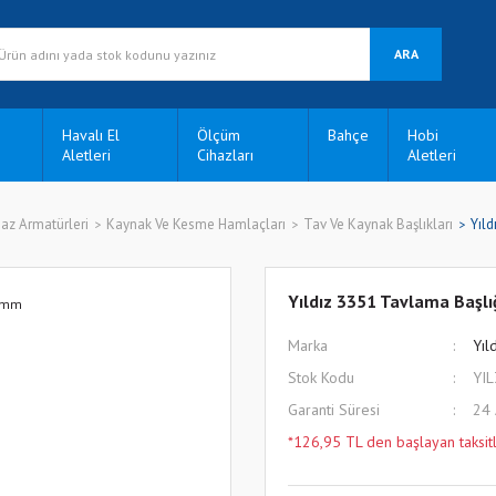
ARA
Havalı El
Ölçüm
Bahçe
Hobi
Aletleri
Cihazları
Aletleri
az Armatürleri
Kaynak Ve Kesme Hamlaçları
Tav Ve Kaynak Başlıkları
Yıld
Yıldız 3351 Tavlama Başlı
Marka
Yıl
Stok Kodu
YI
Garanti Süresi
24
*126,95 TL den başlayan taksitl