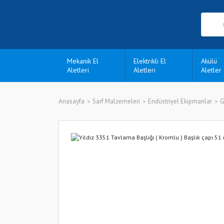
Mekanik El
Elektrikli El
Akülü
Aletleri
Aletleri
Aletler
Anasayfa
Sarf Malzemeleri
Endüstriyel Ekipmanlar
G