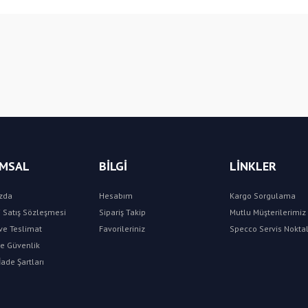
Bu ürüne ilk yorumu siz yapın!
Yorum Yaz
MSAL
BİLGİ
LİNKLER
zda
Hesabım
Kargo Sorgulama
 Satış Sözleşmesi
Sipariş Takip
Mutlu Müşterilerimiz 
e Teslimat
Favorileriniz
Specco Servis Noktal
 ve Güvenlik
İade Şartları