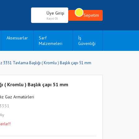
Üye Girişi
Sepetim
Kayıt Ol
Aksesuarlar
Sarf
İş
Malzemeleri
Güvenliği
ız 3351 Tavlama Başlığı ( Kromlu ) Başlık çapı 51 mm
ğı ( Kromlu ) Başlık çapı 51 mm
dız Gaz Armatürleri
L3351
 Ay
erle!!