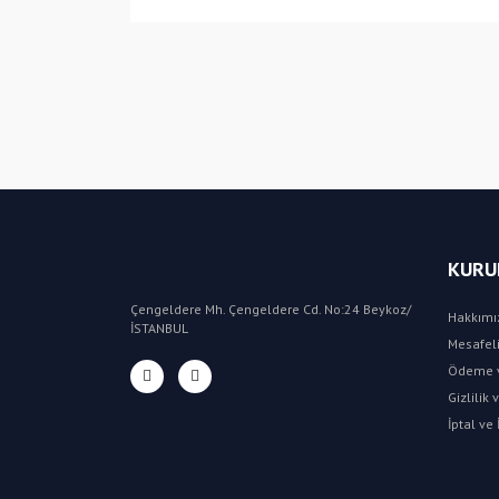
KURU
Çengeldere Mh. Çengeldere Cd. No:24 Beykoz/
Hakkımı
İSTANBUL
Mesafeli
Ödeme v
Gizlilik
İptal ve 