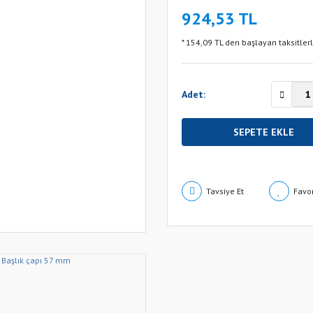
924,53 TL
* 154,09 TL den başlayan taksitlerl
Adet:
SEPETE EKLE
Tavsiye Et