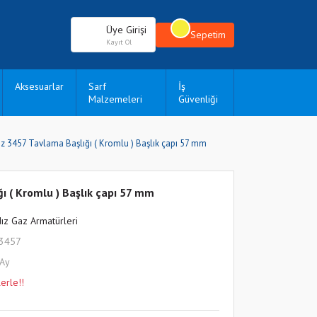
Üye Girişi
Sepetim
Kayıt Ol
Aksesuarlar
Sarf
İş
Malzemeleri
Güvenliği
ız 3457 Tavlama Başlığı ( Kromlu ) Başlık çapı 57 mm
ğı ( Kromlu ) Başlık çapı 57 mm
dız Gaz Armatürleri
L3457
 Ay
erle!!