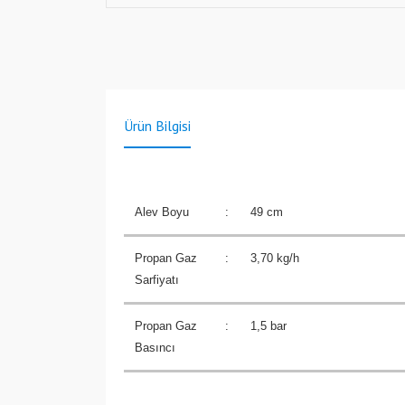
Ürün Bilgisi
Alev Boyu
:
49 cm
Propan Gaz
:
3,70 kg/h
Sarfiyatı
Propan Gaz
:
1,5 bar
Basıncı