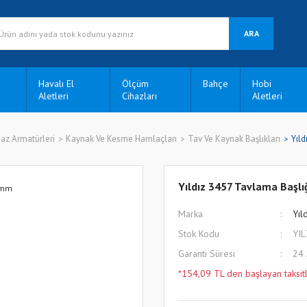
ARA
Havalı El
Ölçüm
Bahçe
Hobi
Aletleri
Cihazları
Aletleri
az Armatürleri
Kaynak Ve Kesme Hamlaçları
Tav Ve Kaynak Başlıkları
Yıld
Yıldız 3457 Tavlama Başlı
Marka
Yıl
Stok Kodu
YI
Garanti Süresi
24
*154,09 TL den başlayan taksitl