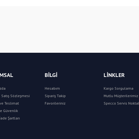
Bu ürüne ilk yorumu siz yapın!
Yorum Yaz
MSAL
BİLGİ
LİNKLER
zda
Hesabım
Kargo Sorgulama
 Satış Sözleşmesi
Sipariş Takip
Mutlu Müşterilerimiz 
e Teslimat
Favorileriniz
Specco Servis Noktal
 ve Güvenlik
İade Şartları