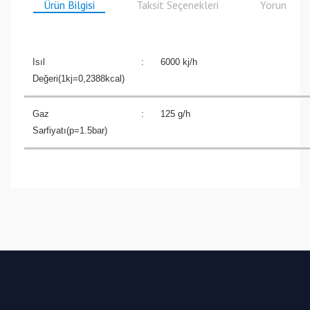
Ürün Bilgisi
Taksit Seçenekleri
Yorumlar
Isıl
:
6000 kj/h
Değeri(1kj=0,2388kcal)
Gaz
:
125 g/h
Sarfiyatı(p=1.5bar)
Bu ürüne ilk yorumu siz yapın!
Yorum Yaz