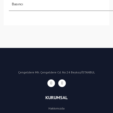
Basıncı
Bu ürüne ilk yorumu siz yapın!
Yorum Yaz
Çengeldere Mh. Çengeldere Cd. No:24 Beykoz/İSTANBUL
KURUMSAL
Hakkımızda