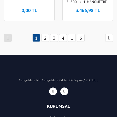
21.80 X 1/14'' MANOMETRELİ
21 L/MİN
0,00 TL
3.466,98 TL
1
2
3
4
..
6
Çengeldere Mh. Çengeldere Cd. No:24 Beykoz/İSTANBUL
KURUMSAL