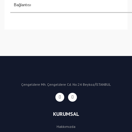
Bağlantısı
Bu ürüne ilk yorumu siz yapın!
Yorum Yaz
Çengeldere Mh. Çengeldere Cd. No:24 Beykoz/İSTANBUL
KURUMSAL
Hakkımızda