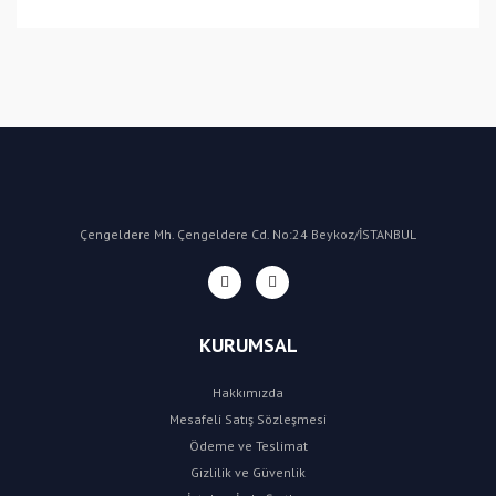
Bu ürüne ilk yorumu siz yapın!
Yorum Yaz
Çengeldere Mh. Çengeldere Cd. No:24 Beykoz/İSTANBUL
KURUMSAL
Hakkımızda
Mesafeli Satış Sözleşmesi
Ödeme ve Teslimat
Gizlilik ve Güvenlik