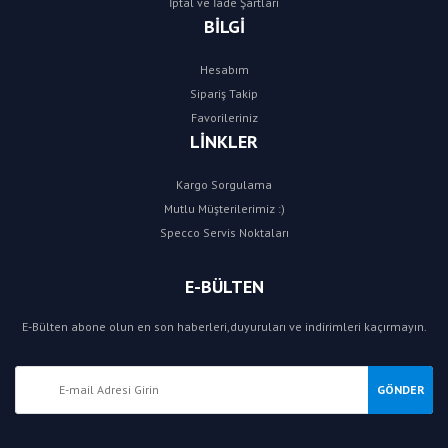
İptal ve İade Şartları
BİLGİ
Hesabım
Sipariş Takip
Favorileriniz
LİNKLER
Kargo Sorgulama
Mutlu Müşterilerimiz :)
Specco Servis Noktaları
E-BÜLTEN
E-Bülten abone olun en son haberleri,duyuruları ve indirimleri kaçırmayın.
GÖNDER