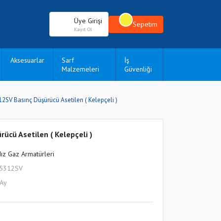
Üye Girişi
Sepetim
Kayıt Ol
Aksesuarlar
Sarf
İş
Malzemeleri
Güvenliği
12SV Basınç Düşürücü Asetilen ( Kelepçeli )
ücü Asetilen ( Kelepçeli )
dız Gaz Armatürleri
L5312SV
 Ay