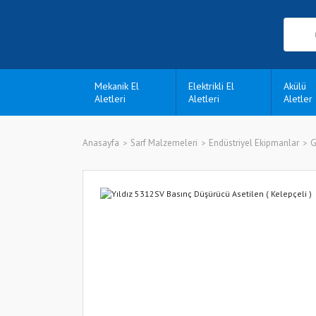
Mekanik El
Elektrikli El
Akülü
Aletleri
Aletleri
Aletler
Anasayfa
Sarf Malzemeleri
Endüstriyel Ekipmanlar
G