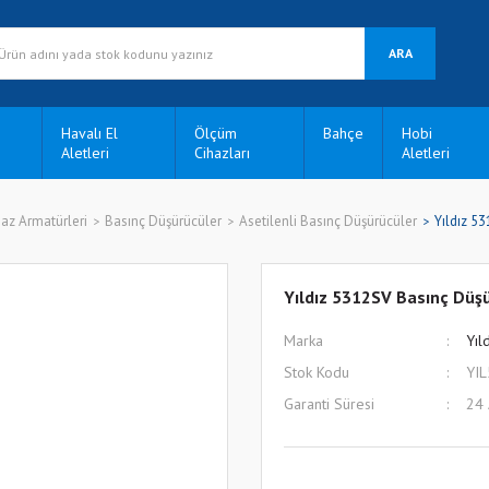
ARA
Havalı El
Ölçüm
Bahçe
Hobi
Aletleri
Cihazları
Aletleri
az Armatürleri
Basınç Düşürücüler
Asetilenli Basınç Düşürücüler
Yıldız 53
Yıldız 5312SV Basınç Düşür
Marka
Yıl
Stok Kodu
YI
Garanti Süresi
24