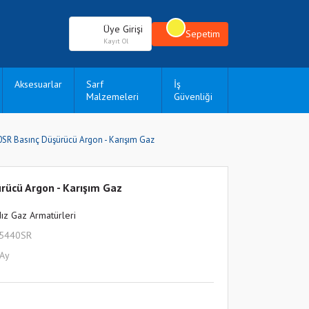
Üye Girişi
Sepetim
Kayıt Ol
Aksesuarlar
Sarf
İş
Malzemeleri
Güvenliği
0SR Basınç Düşürücü Argon - Karışım Gaz
rücü Argon - Karışım Gaz
dız Gaz Armatürleri
L5440SR
 Ay