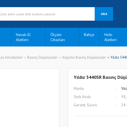
ARA
Havalı El
Ölçüm
Bahçe
Hobi
Aletleri
Cihazları
Aletleri
az Armatürleri
Basınç Düşürücüler
Argonlu Basınç Düşürücüler
Yıldız 544
Yıldız 5440SR Basınç Düşü
Marka
Yıl
Stok Kodu
YI
Garanti Süresi
24