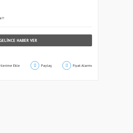
e!!
GELİNCE HABER VER
Paylaş
Fiyat Alarmı