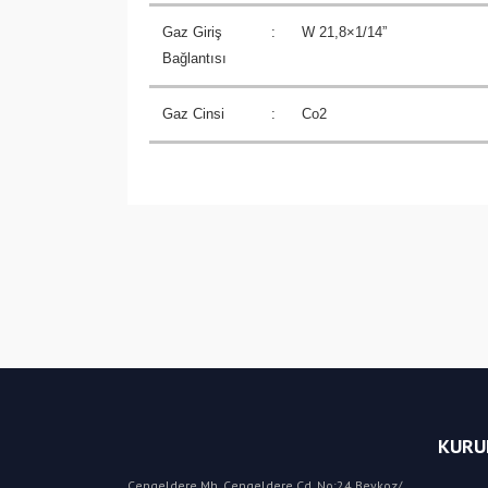
Gaz Giriş
:
W 21,8×1/14”
Bağlantısı
Gaz Cinsi
:
Co2
KURU
Çengeldere Mh. Çengeldere Cd. No:24 Beykoz/