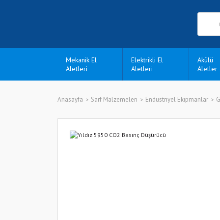
Mekanik El
Elektrikli El
Akülü
Aletleri
Aletleri
Aletler
Anasayfa
Sarf Malzemeleri
Endüstriyel Ekipmanlar
G