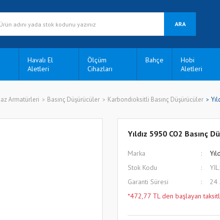
ARA
Havalı El
Ölçüm
Bahçe
Hobi
Aletleri
Cihazları
Aletleri
az Armatürleri
Basınç Düşürücüler
Karbondioksitli Basınç Düşürücüler
Yıl
Yıldız 5950 CO2 Basınç D
Marka
Yıl
Stok Kodu
YI
Garanti Süresi
24
*472,77 TL den başlayan taksitl