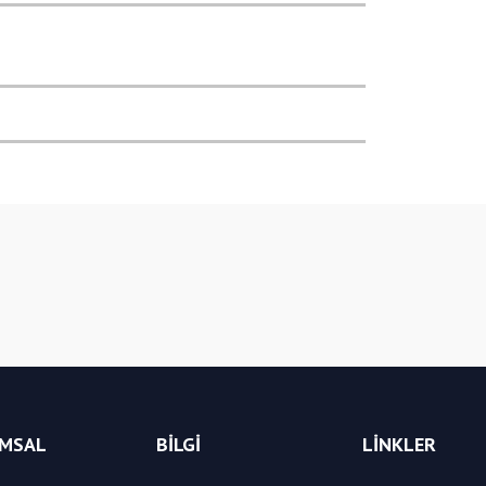
Bu ürüne ilk yorumu siz yapın!
Yorum Yaz
MSAL
BİLGİ
LİNKLER