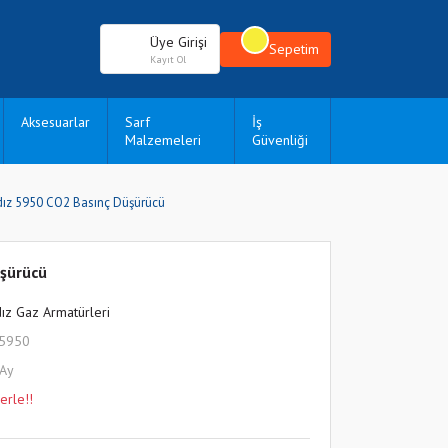
Üye Girişi
Sepetim
Kayıt Ol
Aksesuarlar
Sarf
İş
Malzemeleri
Güvenliği
dız 5950 CO2 Basınç Düşürücü
üşürücü
dız Gaz Armatürleri
L5950
 Ay
erle!!