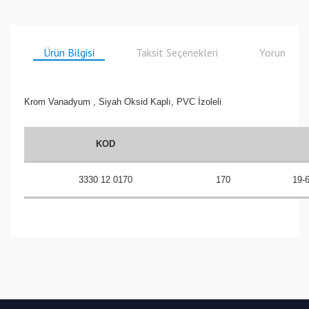
Ürün Bilgisi
Taksit Seçenekleri
Yorumlar
Krom Vanadyum , Siyah Oksid Kaplı, PVC İzoleli
KOD
3330 12 0170
170
19-
Bu ürüne ilk yorumu siz yapın!
Yorum Yaz