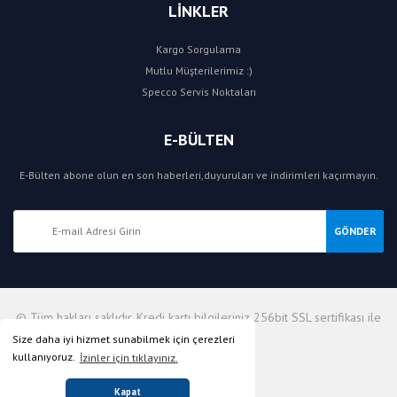
LİNKLER
Kargo Sorgulama
Mutlu Müşterilerimiz :)
Specco Servis Noktaları
E-BÜLTEN
E-Bülten abone olun en son haberleri,duyuruları ve indirimleri kaçırmayın.
GÖNDER
© Tüm hakları saklıdır. Kredi kartı bilgileriniz 256bit SSL sertifikası ile
korunmaktadır.
Size daha iyi hizmet sunabilmek için çerezleri
kullanıyoruz.
İzinler için tıklayınız.
Kapat